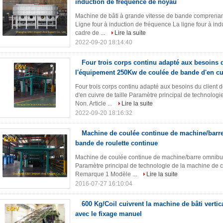
induction de fréquence de noyau
Machine de bâti à grande vitesse de bande comprenant
Ligne four à induction de fréquence La ligne four à indu
cadre de ...
Lire la suite
2022-09-20 18:14:40
Four trois corps continu adapté aux besoins d
l'équipement 250Kw de coulée de bande d'en cui
Four trois corps continu adapté aux besoins du clien
d'en cuivre de taille Paramètre principal de technolog
Non. Article ...
Lire la suite
2022-09-20 18:16:32
Machine de coulée continue de machine/barr
bande de roulette continue
Machine de coulée continue de machine/barre omnibus
Paramètre principal de technologie de la machine de c
Remarque 1 Modèle ...
Lire la suite
2016-07-27 16:10:04
600 Kg/Coil cuivrent la machine de bâti verti
avec le fixage manuel