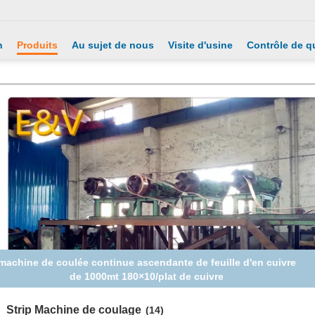
n
Produits
Au sujet de nous
Visite d'usine
Contrôle de qu
150 la capacité annuelle de la machine de bâti de bande de
mm/min 3000Mt prennent l'enroulement de forme
Strip Machine de coulage
(14)