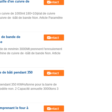
ille d'en cuivre de
Contact
n cuivre de 1000mt 180×10/plat de cuivre
uivre de -bâti de bande Non. Article Paramètre
i de bande de
Contact
me
ande de mm/min 3000Mt prennent l'enroulement
hine de cuivre de -bâti de bande Non. Article
e de bâti pendant 350
Contact
i pendant 350 KWHs/tonne pour la barre de
Modèle non. 2 Capacité annuelle 3000tons 3
mprenant le four à
Contact