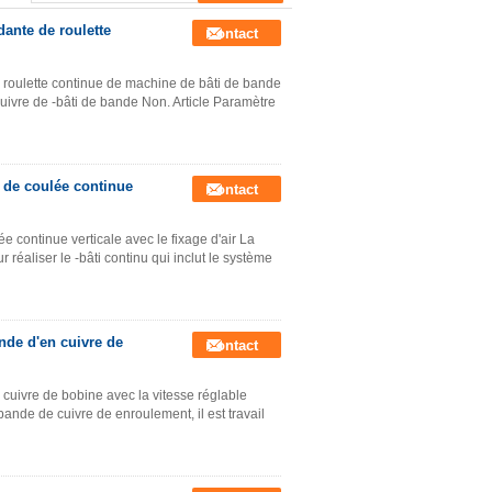
dante de roulette
Contact
 roulette continue de machine de bâti de bande
uivre de -bâti de bande Non. Article Paramètre
 de coulée continue
Contact
 continue verticale avec le fixage d'air La
 réaliser le -bâti continu qui inclut le système
nde d'en cuivre de
Contact
cuivre de bobine avec la vitesse réglable
ande de cuivre de enroulement, il est travail