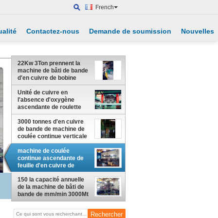
French
alité
Contactez-nous
Demande de soumission
Nouvelles
22Kw 3Ton prennent la
machine de bâti de bande
d'en cuivre de bobine
avec la vitesse réglable
Unité de cuivre en
l'absence d'oxygène
ascendante de roulette
continue de machine de
bâti de bande
3000 tonnes d'en cuivre
de bande de machine de
coulée continue verticale
avec le fixage d'air
machine de coulée
continue ascendante de
feuille d'en cuivre de
1000mt 180×10/plat de
cuivre
150 la capacité annuelle
de la machine de bâti de
bande de mm/min 3000Mt
prennent l'enroulement de
forme