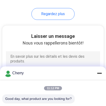
12
Regardez plus
Fil de cuivre Dessin
Machine
Laisser un message
Nous vous rappellerons bientôt!
7
machine fine
Cherry
tréfilage
11:12 PM
Good day, what product are you looking for?