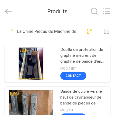
-
2026
JIAXING
Produits
JICHENG
MACHINERY
CO.,LTD..
All
MAISON
Rights
47
Reserved.
La Chine Pièces de Machine de moulage
Machine de coulée
PRODUITS
continue de cuivre
Douille de protection de
graphite meurent de
AU
graphite de bande d'en
SUJET
cuivre de pièces de
MOQ:1SET
rechange/250×10
DE
CONTACT
millimètre pour la
40
NOUS
machine de bâti haute
Machine de coulage
Bande de cuivre vers le
haut de crystalliseur de
VISITE
à la hausse
bande de pièces de
machine de bâti de
D'USINE
MOQ:1SET