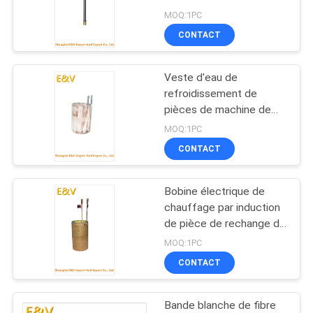
PLAN
MOQ:1PC
CONTACT
DU
11
SITE
Veste d'eau de
Triple Mill Rouleau
refroidissement de
PRIVACY
pièces de machine de
bâti en acier
POLICY
MOQ:1PC
CONTACT
Bobine électrique de
27
chauffage par induction
Machine de moulin
de pièce de rechange de
Tansfer
MOQ:1PC
de deux petits pains
CONTACT
Bande blanche de fibre