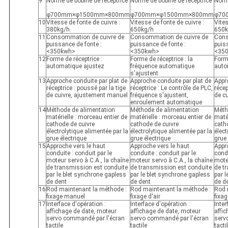
9
Norme de bobine de réceptrice
Norme de bobine de réceptrice
Norm
:
:
:
φ700mm×φ1500mm×800mm
φ700mm×φ1500mm×800mm
φ70
10
Vitesse de fonte de cuivre :
Vitesse de fonte de cuivre :
Vites
380kg/h
650kg/h
650k
11
Consommation de cuivre de
Consommation de cuivre de
Cons
puissance de fonte :
puissance de fonte :
puis
<350kwh>
<350kwh>
<35
12
Forme de réceptrice :
Forme de réceptrice : la
Forme
automatique ajustez
fréquence automatique
auto
s'ajustent
13
Approche conduite par plat de
Approche conduite par plat de
Appr
réceptrice : poussé par la tige
réceptrice : Le contrôle de PLC,
récep
de cuivre, ajustement manuel
fréquence s'ajustent,
de c
enroulement automatique
14
Méthode de alimentation
Méthode de alimentation
Méth
matérielle : morceau entier de
matérielle : morceau entier de
matér
cathode de cuivre
cathode de cuivre
cath
électrolytique alimentée par la
électrolytique alimentée par la
élect
grue électrique
grue électrique
grue 
15
Approche vers le haut
Approche vers le haut
Appr
conduite : conduit par le
conduite : conduit par le
condu
moteur servo à C.A., la chaîne
moteur servo à C.A., la chaîne
moteu
de transmission est conduite
de transmission est conduite
de t
par le blet synchrone gapless
par le blet synchrone gapless
par l
de dent
de dent
de d
16
Rod maintenant la méthode :
Rod maintenant la méthode :
Rod 
fixage manuel
fixage d'air
fixa
17
Interface d'opération :
Interface d'opération :
Inter
affichage de date, moteur
affichage de date, moteur
affi
servo commandé par l'écran
servo commandé par l'écran
serv
tactile
tactile
tacti