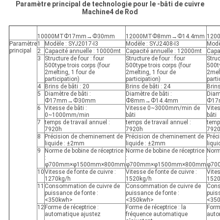
Paramètre principal de technologie pour le -bâti de cuivre
Machine4 de Rod
10000MTФ17mm→Ф30mm
12000MTФ8mm→Ф14.4mm
120
Paramètre
1
Modèle : SYJ2017-I3
Modèle : SYJ2408-I3
Modè
principal
2
Capacité annuelle : 10000mt
Capacité annuelle : 12000mt
Capa
3
Structure de four : four
Structure de four : four
Struc
500type trois corps (four
500type trois corps (four
500ty
2melting, 1 four de
2melting, 1 four de
2melt
participation)
participation)
parti
4
Brins de bâti : 20
Brins de bâti : 24
Brins
5
Diamètre de bâti :
Diamètre de bâti :
Diamè
Ф17mm→Ф30mm
Ф8mm→Ф14.4mm
Ф1
6
Vitesse de bâti :
Vitesse 0~3000mm/min de
Vite
0~1000mm/min
bâti
bâti
7
temps de travail annuel :
temps de travail annuel :
temps
7920h
7920h
792
8
Précision de cheminement de
Précision de cheminement de
Préc
liquide : ±2mm
liquide : ±2mm
liqu
9
Norme de bobine de réceptrice
Norme de bobine de réceptrice
Norm
:
:
:
φ700mm×φ1500mm×800mm
φ700mm×φ1500mm×800mm
φ70
10
Vitesse de fonte de cuivre :
Vitesse de fonte de cuivre :
Vites
1270kg/h
1520kg/h
1520
11
Consommation de cuivre de
Consommation de cuivre de
Cons
puissance de fonte :
puissance de fonte :
puis
<350kwh>
<350kwh>
<35
12
Forme de réceptrice :
Forme de réceptrice : la
Forme
automatique ajustez
fréquence automatique
auto