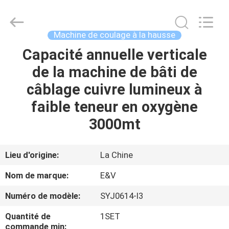
-
2026
JIAXING
JICHENG
MACHINERY
Machine de coulage à la hausse
CO.,LTD..
All
Capacité annuelle verticale
MAISON
Rights
Reserved.
de la machine de bâti de
PRODUITS
câblage cuivre lumineux à
faible teneur en oxygène
AU
3000mt
SUJET
DE
Lieu d'origine:
La Chine
NOUS
Nom de marque:
E&V
Numéro de modèle:
SYJ0614-I3
VISITE
Quantité de
1SET
D'USINE
commande min: