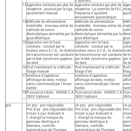
s'ajustent
13
Approche conduite par plat de
Approche conduite par plat de
Appr
réceptrice : poussé par la tige,
réceptrice : Le contrôle de PLC,
récep
ajustement manuel
fréquence s'ajustent,
ajus
enroulement automatique
14
Méthode de alimentation
Méthode de alimentation
Méth
matérielle : morceau entier de
matérielle : morceau entier de
matér
cathode de cuivre
cathode de cuivre
cath
électrolytique alimentée par la
électrolytique alimentée par la
élect
grue électrique
grue électrique
grue 
15
Approche vers le haut
Approche vers le haut
Appr
conduite : conduit par le
conduite : conduit par le
condu
moteur servo à C.A., la chaîne
moteur servo à C.A., la chaîne
moteu
de transmission est conduite
de transmission est conduite
de t
par le blet synchrone gapless
par le blet synchrone gapless
par l
de dent
de dent
de d
16
Rod maintenant la méthode :
Rod maintenant la méthode :
Rod 
fixage manuel
fixage d'air
fixa
17
Interface d'opération :
Interface d'opération :
Inter
affichage de date, moteur
affichage de date, moteur
affi
servo commandé par l'écran
servo commandé par l'écran
serv
tactile
tactile
tacti
18
Puissance totale : 500KW C.A.
Puissance totale : 600KW C.A.
Puis
380V triphasé
380V triphasé
380V
prix
Un prix : prix négociable
Un prix : prix négociable
Un pr
Prix d'aa : prix négociable (les
Prix d'aa : prix négociable (les
Prix 
mises à jour évaluent A :
mises à jour évaluent A :
mises
1.change la marque du
1.change la marque du
1.ch
panneau électrique à
panneau électrique à
pann
Siemens, contrôle
Siemens, contrôle
Siem
automatique de l'humeur
automatique de l'humeur
auto