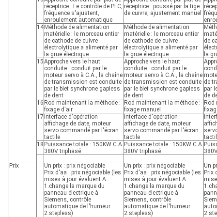
réceptrice : Le contrôle de PLC,
réceptrice : poussé par la tige
récep
fréquence s'ajustent,
de cuivre, ajustement manuel
fréq
enroulement automatique
enro
14
Méthode de alimentation
Méthode de alimentation
Méth
matérielle : le morceau entier
matérielle : le morceau entier
matér
de cathode de cuivre
de cathode de cuivre
de c
électrolytique a alimenté par
électrolytique a alimenté par
élect
la grue électrique
la grue électrique
la gr
15
Approche vers le haut
Approche vers le haut
Appr
conduite : conduit par le
conduite : conduit par le
condu
moteur servo à C.A., la chaîne
moteur servo à C.A., la chaîne
moteu
de transmission est conduite
de transmission est conduite
de t
par le blet synchrone gapless
par le blet synchrone gapless
par l
de dent
de dent
de d
16
Rod maintenant la méthode :
Rod maintenant la méthode :
Rod 
fixage d'air
fixage manuel
fixag
17
Interface d'opération :
Interface d'opération :
Inter
affichage de date, moteur
affichage de date, moteur
affi
servo commandé par l'écran
servo commandé par l'écran
serv
tactile
tactile
tacti
18
Puissance totale : 150KW C.A.
Puissance totale : 150KW C.A.
Puis
380V triphasé
380V triphasé
380V
Prix
Un prix : prix négociable
Un prix : prix négociable
Un pr
Prix d'aa : prix négociable (les
Prix d'aa : prix négociable (les
Prix 
mises à jour évaluent A :
mises à jour évaluent A :
mises
1.change la marque du
1.change la marque du
1.ch
panneau électrique à
panneau électrique à
pann
Siemens, contrôle
Siemens, contrôle
Siem
automatique de l'humeur
automatique de l'humeur
auto
2.stepless)
2.stepless)
2.st