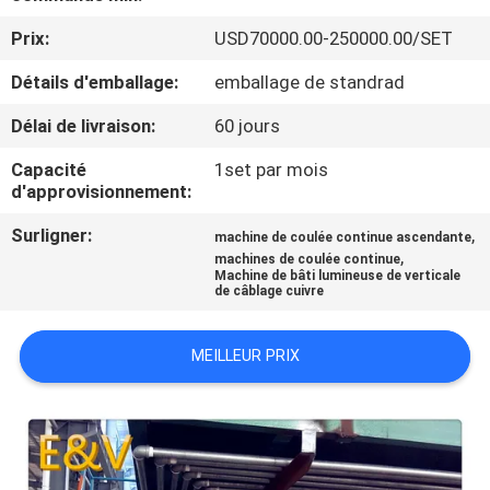
Prix:
USD70000.00-250000.00/SET
CONTRÔLE
Détails d'emballage:
emballage de standrad
DE
QUALITÉ
Délai de livraison:
60 jours
Capacité
1set par mois
CONTACTEZ-
d'approvisionnement:
NOUS
Surligner:
,
machine de coulée continue ascendante
,
machines de coulée continue
Machine de bâti lumineuse de verticale
de câblage cuivre
NOUVELLES
MEILLEUR PRIX
DEMANDEZ
UNE
CITATION