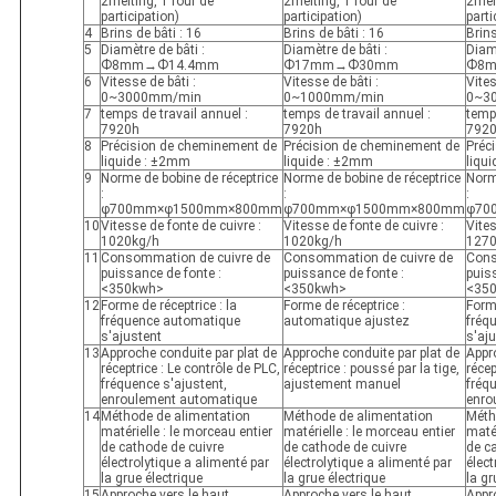
2melting, 1 four de
2melting, 1 four de
2melt
participation)
participation)
parti
4
Brins de bâti : 16
Brins de bâti : 16
Brins
5
Diamètre de bâti :
Diamètre de bâti :
Diamè
Ф8mm→Ф14.4mm
Ф17mm→Ф30mm
Ф8m
6
Vitesse de bâti :
Vitesse de bâti :
Vites
0~3000mm/min
0~1000mm/min
0~3
7
temps de travail annuel :
temps de travail annuel :
temps
7920h
7920h
792
8
Précision de cheminement de
Précision de cheminement de
Préc
liquide : ±2mm
liquide : ±2mm
liqu
9
Norme de bobine de réceptrice
Norme de bobine de réceptrice
Norm
:
:
:
φ700mm×φ1500mm×800mm
φ700mm×φ1500mm×800mm
φ70
10
Vitesse de fonte de cuivre :
Vitesse de fonte de cuivre :
Vites
1020kg/h
1020kg/h
1270
11
Consommation de cuivre de
Consommation de cuivre de
Cons
puissance de fonte :
puissance de fonte :
puis
<350kwh>
<350kwh>
<35
12
Forme de réceptrice : la
Forme de réceptrice :
Forme
fréquence automatique
automatique ajustez
fréq
s'ajustent
s'aj
13
Approche conduite par plat de
Approche conduite par plat de
Appr
réceptrice : Le contrôle de PLC,
réceptrice : poussé par la tige,
récep
fréquence s'ajustent,
ajustement manuel
fréq
enroulement automatique
enro
14
Méthode de alimentation
Méthode de alimentation
Méth
matérielle : le morceau entier
matérielle : le morceau entier
matér
de cathode de cuivre
de cathode de cuivre
de c
électrolytique a alimenté par
électrolytique a alimenté par
élect
la grue électrique
la grue électrique
la gr
15
Approche vers le haut
Approche vers le haut
Appr