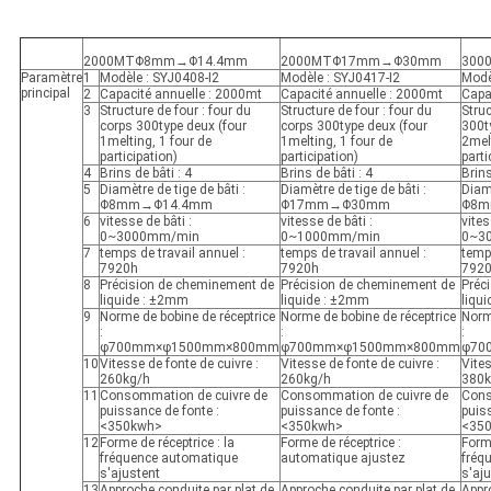
2000MTΦ8mm→Φ14.4mm
2000MTΦ17mm→Φ30mm
300
Paramètre
1
Modèle : SYJ0408-I2
Modèle : SYJ0417-I2
Modè
principal
2
Capacité annuelle : 2000mt
Capacité annuelle : 2000mt
Capa
3
Structure de four : four du
Structure de four : four du
Struc
corps 300type deux (four
corps 300type deux (four
300ty
1melting, 1 four de
1melting, 1 four de
2melt
participation)
participation)
parti
4
Brins de bâti : 4
Brins de bâti : 4
Brins
5
Diamètre de tige de bâti :
Diamètre de tige de bâti :
Diamè
Φ8mm→Φ14.4mm
Φ17mm→Φ30mm
Φ8m
6
vitesse de bâti :
vitesse de bâti :
vites
0~3000mm/min
0~1000mm/min
0~3
7
temps de travail annuel :
temps de travail annuel :
temps
7920h
7920h
792
8
Précision de cheminement de
Précision de cheminement de
Préc
liquide : ±2mm
liquide : ±2mm
liqu
9
Norme de bobine de réceptrice
Norme de bobine de réceptrice
Norm
:
:
:
φ700mm×φ1500mm×800mm
φ700mm×φ1500mm×800mm
φ70
10
Vitesse de fonte de cuivre :
Vitesse de fonte de cuivre :
Vites
260kg/h
260kg/h
380k
11
Consommation de cuivre de
Consommation de cuivre de
Cons
puissance de fonte :
puissance de fonte :
puis
<350kwh>
<350kwh>
<35
12
Forme de réceptrice : la
Forme de réceptrice :
Forme
fréquence automatique
automatique ajustez
fréq
s'ajustent
s'aj
13
Approche conduite par plat de
Approche conduite par plat de
Appr