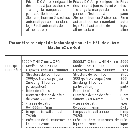
Prix de D.C.A. : prix négociable
Prix de D.C.A. : prix négociable
Prix 
(les mises à jour évaluent A :
(les mises à jour évaluent A :
(les 
1.change la marque du
1.change la marque du
1.ch
panneau électrique à
panneau électrique à
pann
Siemens, humeur 2.stepless
Siemens, humeur 2.stepless
Siem
automatique commandant,
automatique commandant,
auto
legs 3.full-automatic de
legs 3.full-automatic de
legs 
alimentation)
alimentation)
alim
Paramètre principal de technologie pour le -bâti de cuivre
Machine2 de Rod
3000MT Ф17mm→Ф30mm
5000MT Ф8mm→Ф14.4mm
500
Principal
1
Modèle : SYJ0617-I3
Modèle : SYJ1008-I3
Modè
Paramètre
2
Capacité annuelle : 3000mt
Capacité annuelle : 5000mt
Capa
3
Structure de four : four
Structure de four : four
Struc
300type trois corps (four
300type trois corps (four
300ty
2melting, 1 four de
2melting, 1 four de
2melt
participation)
participation)
parti
4
Brins de bâti : 6
Brins de bâti : 10
Brins
5
Diamètre de tige de bâti :
Diamètre de tige de bâti :
Diamè
Ф17mm→Ф30mm
Ф8mm→Ф14.4mm
Ф1
6
vitesse de bâti :
vitesse de bâti :
vites
0~1000mm/min
0~3000mm/min
0~1
7
temps de travail annuel :
temps de travail annuel :
temps
7920h
7920h
792
8
Précision de cheminement de
Précision de cheminement de
Préc
liquide : ±2mm
liquide : ±2mm
liqu