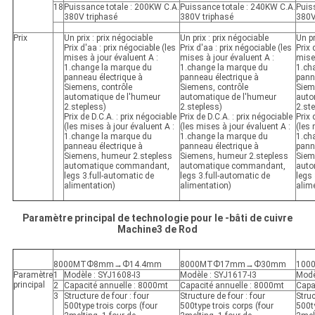
18
Puissance totale : 200KW C.A.
Puissance totale : 240KW C.A.
Puis
380V triphasé
380V triphasé
380V
Prix
Un prix : prix négociable
Un prix : prix négociable
Un pr
Prix d'aa : prix négociable (les
Prix d'aa : prix négociable (les
Prix 
mises à jour évaluent A :
mises à jour évaluent A :
mises
1.change la marque du
1.change la marque du
1.ch
panneau électrique à
panneau électrique à
pann
Siemens, contrôle
Siemens, contrôle
Siem
automatique de l'humeur
automatique de l'humeur
auto
2.stepless)
2.stepless)
2.st
Prix de D.C.A. : prix négociable
Prix de D.C.A. : prix négociable
Prix 
(les mises à jour évaluent A :
(les mises à jour évaluent A :
(les 
1.change la marque du
1.change la marque du
1.ch
panneau électrique à
panneau électrique à
pann
Siemens, humeur 2.stepless
Siemens, humeur 2.stepless
Siem
automatique commandant,
automatique commandant,
auto
legs 3.full-automatic de
legs 3.full-automatic de
legs 
alimentation)
alimentation)
alim
Paramètre principal de technologie pour le -bâti de cuivre
Machine3 de Rod
8000MTФ8mm→Ф14.4mm
8000MTФ17mm→Ф30mm
100
Paramètre
1
Modèle : SYJ1608-I3
Modèle : SYJ1617-I3
Modè
principal
2
Capacité annuelle : 8000mt
Capacité annuelle : 8000mt
Capa
3
Structure de four : four
Structure de four : four
Struc
500type trois corps (four
500type trois corps (four
500ty