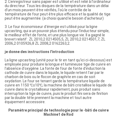
2. L'enregistreur sans papier est utilisé et est relié à l'ordinateur
du directeur. Tous les disques de la température dans un délai
d'un mois peuvent être vérifiés, l'où le contrôle de la
température de four peut être plus efficace et la qualité de tige
peut être augmentée. (a choisi quand le besoin d'acheteur)
3. Le four économiseur d'énergie est utilisé pour la ligne
upcasting, qui a un pouvoir plus étendu pour l'inducteur simple,
le meilleur effet de fonte, et une plus longue vie. Il a gagné le
brevet relatif : ZL 2010,2 0214505,5, ZL 2010,2 0214501,7, ZL
2006,2 0105926,8 ZL 2008,2 0162263,2.
je donne des instructions l'introduction
La ligne upcasting (unité pour le tir en tant qu'ici ci-dessous) est
employée pour produire la longue et lumineuse tige de cuivre en
l'absence d'oxygène. La fonte de four de fonte d'induction la
cathode de cuivre dans le liquide, le liquide retient l'air par le
charbon de bois ou le flocon de graphite en cas de soit
oxydation. Le four se tenant garde la température liquide de
cuivre en 1150 ℃±10℃, la machine de bâti cristallise le liquide de
cuivre dans le crystalliseur rapidement, puis produit sans
interruption la tige de cuivre, puis le produit fini sera de finition
par la double tête prennent la machine et tout autre
équipement accessoire.
Paramètre principal de technologie pour le -bâti de cuivre
Machine1 de Rod