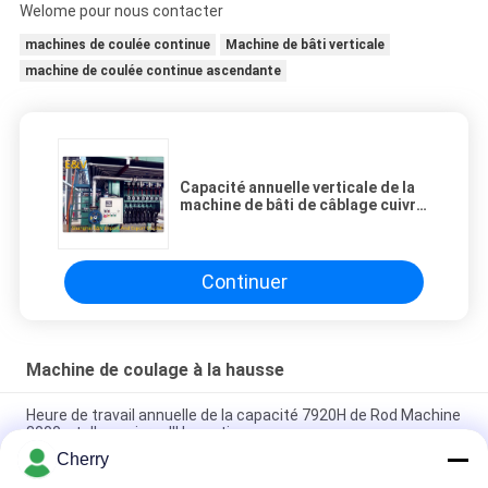
Welome pour nous contacter
machines de coulée continue
Machine de bâti verticale
machine de coulée continue ascendante
Capacité annuelle verticale de la
machine de bâti de câblage cuivre
lumineux à faible teneur en
oxygène 3000mt
Continuer
Machine de coulage à la hausse
Heure de travail annuelle de la capacité 7920H de Rod Machine
8000mt d'en cuivre d'Upcasting
Cherry
Le fil et la fabrication de câbles électriques de moteur usinent