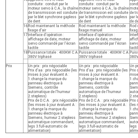
conduite : conduit par le
conduite : conduit par le
condu
moteur servo à C.A., la chaîne
moteur servo à C.A., la chaîne
moteu
de transmission est conduite
de transmission est conduite
de t
par le blet synchrone gapless
par le blet synchrone gapless
par l
de dent
de dent
de d
16
Rod maintenant la méthode :
Rod maintenant la méthode :
Rod 
fixage d'air
fixage manuel
fixag
17
Interface d'opération :
Interface d'opération :
Inter
affichage de date, moteur
affichage de date, moteur
affi
servo commandé par l'écran
servo commandé par l'écran
serv
tactile
tactile
tacti
18
Puissance totale : 400KW C.A.
Puissance totale : 400KW C.A.
Puis
380V triphasé
380V triphasé
380V
Prix
Un prix : prix négociable
Un prix : prix négociable
Un pr
Prix d'aa : prix négociable (les
Prix d'aa : prix négociable (les
Prix 
mises à jour évaluent A :
mises à jour évaluent A :
mises
1.change la marque du
1.change la marque du
1.ch
panneau électrique à
panneau électrique à
pann
Siemens, contrôle
Siemens, contrôle
Siem
automatique de l'humeur
automatique de l'humeur
auto
2.stepless)
2.stepless)
2.st
Prix de D.C.A. : prix négociable
Prix de D.C.A. : prix négociable
Prix 
(les mises à jour évaluent A :
(les mises à jour évaluent A :
(les 
1.change la marque du
1.change la marque du
1.ch
panneau électrique à
panneau électrique à
pann
Siemens, humeur 2.stepless
Siemens, humeur 2.stepless
Siem
automatique commandant,
automatique commandant,
auto
legs 3.full-automatic de
legs 3.full-automatic de
legs 
alimentation)
alimentation)
alim