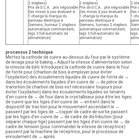
2.stepless)
2.stepless)
2.st
Prix de D.C.A. : prix négociable
Prix de D.C.A. : prix négociable
Prix 
(les mises à jour évaluent A :
(les mises à jour évaluent A :
(les 
1.change la marque du
1.change la marque du
1.ch
panneau électrique à
panneau électrique à
pann
Siemens, humeur 2.stepless
Siemens, humeur 2.stepless
Siem
automatique commandant,
automatique commandant,
auto
legs 3.full-automatic de
legs 3.full-automatic de
legs 
alimentation)
alimentation)
alim
processus 2 technique
Mettez la cathode de cuivre au-dessus du four par le système
de levage pour le baking→Adjust la vitesse d'alimentation selon
la vitesse de bâti. Introduisez la cathode de cuivre dans le four
de fonte pour (charbon de bois à employer pour éviter
l'oxydation) des écoulements liquides de cuivre de fonte de →
dans les écoulements liquides d'en cuivre de → de pièce de
transition (le charbon de bois est nécessaire toujours pour
éviter l'oxydation) dans les écoulements liquides se tenants
d'en cuivre de → de four dans le crystalliseur pour être les tiges
de cuivre que les tiges d'en cuivre de → entrent dans le
dispositif de traction pour le mouvement ascendant le →
passent par les tiges de →copper de cadre de sortie passent
par les tiges d'en cuivre de → de cadre de distribution (pour
séparer chaque tige) passent par les tiges d'en cuivre de → de
cadre de tension (pour commander la vitesse de réceptrice)
passent par la machine de réceptrice, pour le processus de
enroulement de → après