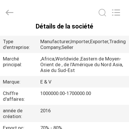
-
2026
JIAXING
JICHENG
MACHINERY
CO.,LTD..
Détails de la société
All
MAISON
Rights
Reserved.
Type
Manufacturer,Importer,Exporter,Trading
PRODUITS
d'entreprise:
Company,Seller
Marché
,Africa,Worldwide ,Eastern de Moyen-
principal:
Orient de , de l'Amérique du Nord Asia,
AU
Asie du Sud-Est
SUJET
Marque:
E & V
DE
Chiffre
1000000.00-1700000.00
NOUS
d'affaires:
année de
2016
VISITE
création:
D'USINE
Export pc:
70% - 80%