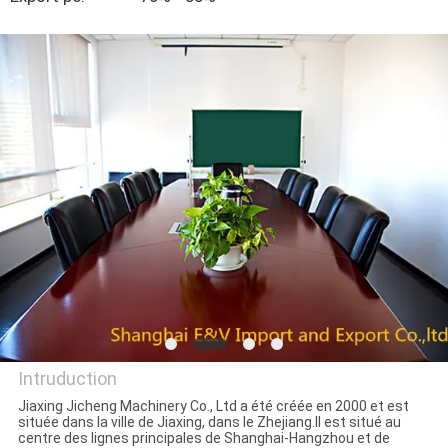
CONTRÔLE
DE
QUALITÉ
CONTACTEZ-
NOUS
NOUVELLES
DEMANDEZ
UNE
Intruduction
CITATION
Jiaxing Jicheng Machinery Co., Ltd a été créée en 2000 et est
située dans la ville de Jiaxing, dans le Zhejiang.Il est situé au
JIAXING JICHENG
centre des lignes principales de Shanghai-Hangzhou et de