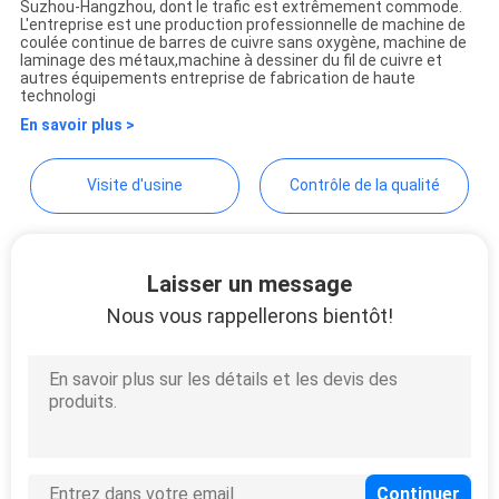
Suzhou-Hangzhou, dont le trafic est extrêmement commode.
MACHINERY CO.,LTD.
PLAN
L'entreprise est une production professionnelle de machine de
coulée continue de barres de cuivre sans oxygène, machine de
DU
laminage des métaux,machine à dessiner du fil de cuivre et
autres équipements entreprise de fabrication de haute
technologi
SITE
En savoir plus >
PRIVACY
Visite d'usine
Contrôle de la qualité
POLICY
Laisser un message
Nous vous rappellerons bientôt!