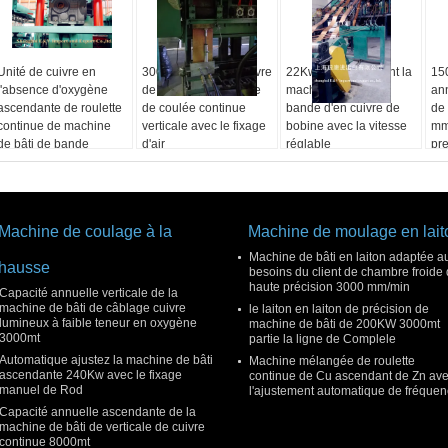
Unité de cuivre en
3000 tonnes d'en cuivre
22Kw 3Ton prennent la
150
l'absence d'oxygène
de bande de machine
machine de bâti de
an
ascendante de roulette
de coulée continue
bande d'en cuivre de
de
continue de machine
verticale avec le fixage
bobine avec la vitesse
mm
de bâti de bande
d'air
réglable
pr
de
Machine de coulage à la
Machine de moulage en lait
Machine de bâti en laiton adaptée a
hausse
besoins du client de chambre froide
haute précision 3000 mm/min
Capacité annuelle verticale de la
machine de bâti de câblage cuivre
le laiton en laiton de précision de
lumineux à faible teneur en oxygène
machine de bâti de 200KW 3000mt
3000mt
partie la ligne de Complele
Automatique ajustez la machine de bâti
Machine mélangée de roulette
ascendante 240Kw avec le fixage
continue de Cu ascendant de Zn av
manuel de Rod
l'ajustement automatique de fréque
Capacité annuelle ascendante de la
machine de bâti de verticale de cuivre
continue 8000mt