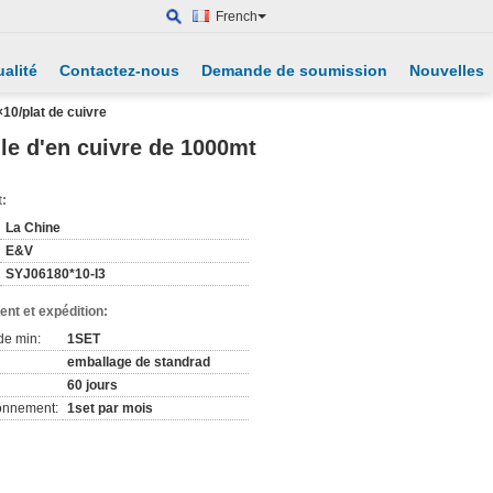
French
alité
Contactez-nous
Demande de soumission
Nouvelles
10/plat de cuivre
le d'en cuivre de 1000mt
t:
La Chine
E&V
SYJ06180*10-I3
nt et expédition:
de min:
1SET
emballage de standrad
60 jours
ionnement:
1set par mois