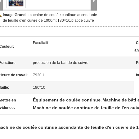
Image Grand :
machine de coulée continue ascendante
de feuille d'en cuivre de 1000mt 180×10/plat de cuivre
Facultatif
C
Couleur:
an
Fonction:
production de la bande de cuivre
P
Heure de travail:
7920H
b
Taille:
180*10
Équipement de coulée continue
Machine de bâti 
Mettre en
,
Machine de coulée continue de feuille de l'en cui
vidence:
achine de coulée continue ascendante de feuille d'en cuivre de 1