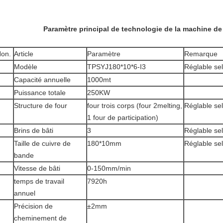
Paramètre principal de technologie de la machine de
on.
Article
Paramètre
Remarque
Modèle
TPSYJ180*10*6-I3
Réglable sel
Capacité annuelle
1000mt
Puissance totale
250KW
Structure de four
four trois corps (four 2melting,
Réglable sel
1 four de participation)
Brins de bâti
3
Réglable sel
Taille de cuivre de
180*10mm
Réglable sel
bande
Vitesse de bâti
0-150mm/min
temps de travail
7920h
annuel
Précision de
±2mm
cheminement de