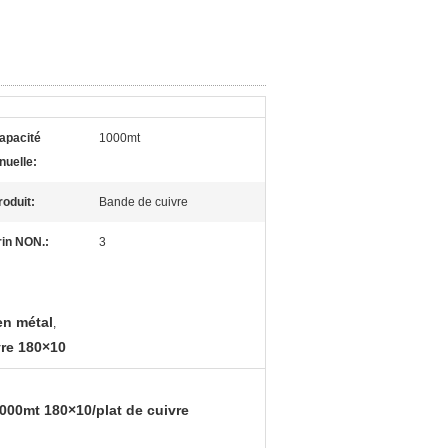
apacité
1000mt
nuelle:
roduit:
Bande de cuivre
rin NON.:
3
en métal
,
vre 180×10
000mt 180×10/plat de cuivre