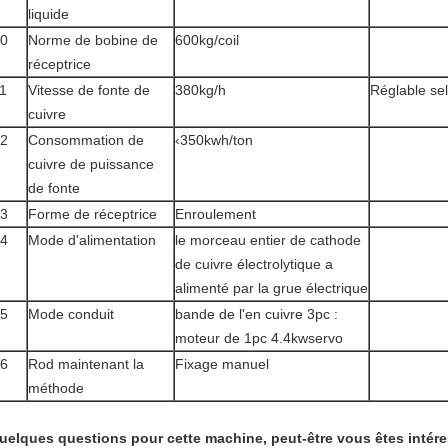
liquide
0
Norme de
bobine de
600kg/coil
réceptrice
1
Vitesse de fonte de
380kg/h
Réglable sel
cuivre
2
Consommation de
‹350kwh/ton
cuivre de puissance
de fonte
3
Forme de réceptrice
Enroulement
4
Mode d'alimentation
le morceau entier de cathode
de cuivre électrolytique a
alimenté par la grue électrique
5
Mode conduit
bande de l'en cuivre 3pc :
moteur de 1pc 4.4kwservo
6
Rod maintenant la
Fixage manuel
méthode
uelques questions pour cette machine, peut-être vous êtes inté