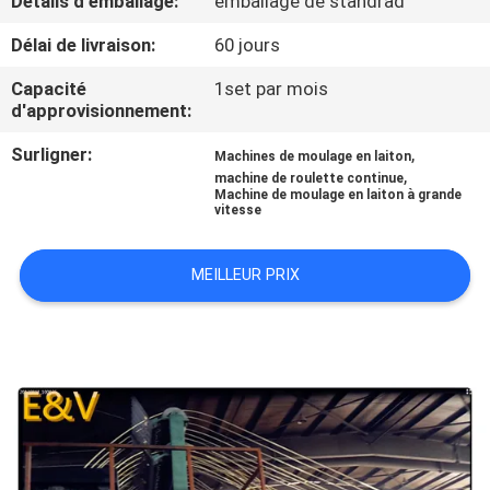
Détails d'emballage:
emballage de standrad
Délai de livraison:
60 jours
CONTRÔLE
DE
Capacité
1set par mois
d'approvisionnement:
QUALITÉ
Surligner:
,
Machines de moulage en laiton
,
machine de roulette continue
CONTACTEZ-
Machine de moulage en laiton à grande
vitesse
NOUS
MEILLEUR PRIX
NOUVELLES
DEMANDEZ
UNE
CITATION