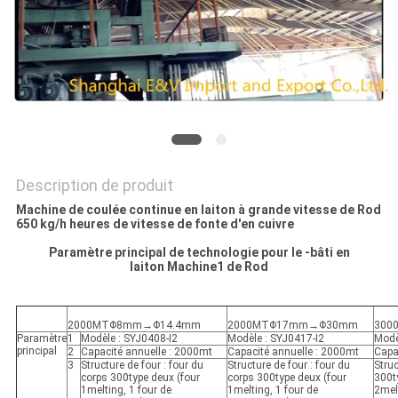
PLAN
DU
SITE
PRIVACY
POLICY
Description de produit
Machine de coulée continue en laiton à grande vitesse de Rod
650 kg/h heures de vitesse de fonte d'en cuivre
Paramètre principal de technologie pour le -bâti en
laiton Machine1 de Rod
2000MTΦ8mm→Φ14.4mm
2000MTΦ17mm→Φ30mm
300
Paramètre
1
Modèle : SYJ0408-I2
Modèle : SYJ0417-I2
Modè
principal
2
Capacité annuelle : 2000mt
Capacité annuelle : 2000mt
Capa
3
Structure de four : four du
Structure de four : four du
Struc
corps 300type deux (four
corps 300type deux (four
300ty
1melting, 1 four de
1melting, 1 four de
2melt