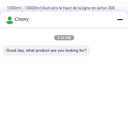
1000mt - 10000mt Rod vers le haut de la ligne en laiton 300
four de Complele de machine de bâti de corps de type trois
Cherry
Petit contrôle en laiton vertical de PLC de machine de bâti de
capacité élevée pour le laiton Rod de 8mm
1:12 AM
Machine mélangée de roulette continue de Cu ascendant de
Zn avec l'ajustement automatique de fréquence
Good day, what product are you looking for?
Catégories populaires
Tous
Machine De Coulée 
Machine De Coulage 
Continue De Cuivre
À La Hausse
Machine De 
Strip Machine De 
Moulage En Laiton
Coulage
Machine De Moulin 
Triple Mill Rouleau
De Deux Petits Pains