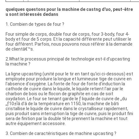
quelques questons pour la machine de castng d'uo, peut-être
u sont intéressés dedans
1. Combien de types de four ?
Four simple de corps, double four de corps, four 3-body, four 4-
body et four de 5 corps. Et la capacité différente peut utiliser le
four différent. Parfois, nous pouvons nous référer à la demande
de clientâ€™s.
2.What le processus principal de technologie est-il d'upcasting
la machine ?
La ligne upcasting (unité pour le tir en tant qu'ici ci-dessous) est
employée pour produire la longue et lumineuse tige de cuivre en
l'absence d'oxygène. La fonte de four de fonte d'induction la
cathode de cuivre dans le liquide, le liquide retient l'air par le
charbon de bois ou le flocon de graphite en cas de soit
oxydation. Le four se tenant garde le ƒ liquide de cuivre de „du
„ƒآ±10â d'â de la température en 1150, la machine de bâti
cristallise le liquide de cuivre dans le crystalliseur rapidement,
puis produit sans interruption la tige de cuivre, puis le produit fini
sera de finition par la double tête prennent la machine et tout
autre équipement accessoire.
3. Combien de caractéristiques de machine upcasting ?