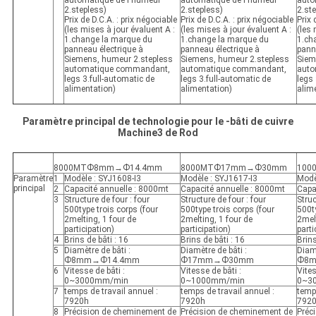
automatique de l'humeur
automatique de l'humeur
auto
2.stepless)
2.stepless)
2.st
Prix de D.C.A. : prix négociable
Prix de D.C.A. : prix négociable
Prix 
(les mises à jour évaluent A :
(les mises à jour évaluent A :
(les 
1.change la marque du
1.change la marque du
1.ch
panneau électrique à
panneau électrique à
pann
Siemens, humeur 2.stepless
Siemens, humeur 2.stepless
Siem
automatique commandant,
automatique commandant,
auto
legs 3.full-automatic de
legs 3.full-automatic de
legs 
alimentation)
alimentation)
alim
Paramètre principal de technologie pour le -bâti de cuivre
Machine3 de Rod
8000MTФ8mm→Ф14.4mm
8000MTФ17mm→Ф30mm
100
Paramètre
1
Modèle : SYJ1608-I3
Modèle : SYJ1617-I3
Modè
principal
2
Capacité annuelle : 8000mt
Capacité annuelle : 8000mt
Capa
3
Structure de four : four
Structure de four : four
Struc
500type trois corps (four
500type trois corps (four
500ty
2melting, 1 four de
2melting, 1 four de
2melt
participation)
participation)
parti
4
Brins de bâti : 16
Brins de bâti : 16
Brins
5
Diamètre de bâti :
Diamètre de bâti :
Diamè
Ф8mm→Ф14.4mm
Ф17mm→Ф30mm
Ф8m
6
Vitesse de bâti :
Vitesse de bâti :
Vites
0~3000mm/min
0~1000mm/min
0~3
7
temps de travail annuel :
temps de travail annuel :
temps
7920h
7920h
792
8
Précision de cheminement de
Précision de cheminement de
Préc