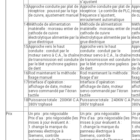
s'ajustent
13
Approche conduite par plat de
Approche conduite par plat de
Appr
réceptrice : poussé par la tige
réceptrice : Le contrôle de PLC,
récep
de cuivre, ajustement manuel
fréquence s'ajustent,
de c
enroulement automatique
14
Méthode de alimentation
Méthode de alimentation
Méth
matérielle : morceau entier de
matérielle : morceau entier de
matér
cathode de cuivre
cathode de cuivre
cath
électrolytique alimentée par la
électrolytique alimentée par la
élect
grue électrique
grue électrique
grue 
15
Approche vers le haut
Approche vers le haut
Appr
conduite : conduit par le
conduite : conduit par le
condu
moteur servo à C.A., la chaîne
moteur servo à C.A., la chaîne
moteu
de transmission est conduite
de transmission est conduite
de t
par le blet synchrone gapless
par le blet synchrone gapless
par l
de dent
de dent
de d
16
Rod maintenant la méthode :
Rod maintenant la méthode :
Rod 
fixage manuel
fixage d'air
fixa
17
Interface d'opération :
Interface d'opération :
Inter
affichage de date, moteur
affichage de date, moteur
affi
servo commandé par l'écran
servo commandé par l'écran
serv
tactile
tactile
tacti
18
Puissance totale : 200KW C.A.
Puissance totale : 240KW C.A.
Puis
380V triphasé
380V triphasé
380V
Prix
Un prix : prix négociable
Un prix : prix négociable
Un pr
Prix d'aa : prix négociable (les
Prix d'aa : prix négociable (les
Prix 
mises à jour évaluent A :
mises à jour évaluent A :
mises
1.change la marque du
1.change la marque du
1.ch
panneau électrique à
panneau électrique à
pann
Siemens, contrôle
Siemens, contrôle
Siem