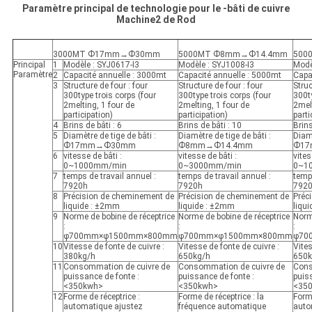
Paramètre principal de technologie pour le -bâti de cuivre
Machine2 de Rod
3000MT Ф17mm→Ф30mm
5000MT Ф8mm→Ф14.4mm
500
Principal
1
Modèle : SYJ0617-I3
Modèle : SYJ1008-I3
Modè
Paramètre
2
Capacité annuelle : 3000mt
Capacité annuelle : 5000mt
Capa
3
Structure de four : four
Structure de four : four
Struc
300type trois corps (four
300type trois corps (four
300ty
2melting, 1 four de
2melting, 1 four de
2melt
participation)
participation)
parti
4
Brins de bâti : 6
Brins de bâti : 10
Brins
5
Diamètre de tige de bâti :
Diamètre de tige de bâti :
Diamè
Ф17mm→Ф30mm
Ф8mm→Ф14.4mm
Ф1
6
vitesse de bâti :
vitesse de bâti :
vites
0~1000mm/min
0~3000mm/min
0~1
7
temps de travail annuel :
temps de travail annuel :
temps
7920h
7920h
792
8
Précision de cheminement de
Précision de cheminement de
Préc
liquide : ±2mm
liquide : ±2mm
liqu
9
Norme de bobine de réceptrice
Norme de bobine de réceptrice
Norm
:
:
:
φ700mm×φ1500mm×800mm
φ700mm×φ1500mm×800mm
φ70
10
Vitesse de fonte de cuivre :
Vitesse de fonte de cuivre :
Vites
380kg/h
650kg/h
650k
11
Consommation de cuivre de
Consommation de cuivre de
Cons
puissance de fonte :
puissance de fonte :
puis
<350kwh>
<350kwh>
<35
12
Forme de réceptrice :
Forme de réceptrice : la
Forme
automatique ajustez
fréquence automatique
auto