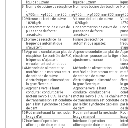
liquide : ±2mm
liquide : ±2mm
liqu
9
Norme de bobine de réceptrice
Norme de bobine de réceptrice
Norm
:
:
:
φ700mm×φ1500mm×800mm
φ700mm×φ1500mm×800mm
φ70
10
Vitesse de fonte de cuivre :
Vitesse de fonte de cuivre :
Vites
1020kg/h
1020kg/h
1270
11
Consommation de cuivre de
Consommation de cuivre de
Cons
puissance de fonte :
puissance de fonte :
puis
<350kwh>
<350kwh>
<35
12
Forme de réceptrice : la
Forme de réceptrice :
Forme
fréquence automatique
automatique ajustez
fréq
s'ajustent
s'aj
13
Approche conduite par plat de
Approche conduite par plat de
Appr
réceptrice : Le contrôle de PLC,
réceptrice : poussé par la tige,
récep
fréquence s'ajustent,
ajustement manuel
fréq
enroulement automatique
enro
14
Méthode de alimentation
Méthode de alimentation
Méth
matérielle : le morceau entier
matérielle : le morceau entier
matér
de cathode de cuivre
de cathode de cuivre
de c
électrolytique a alimenté par
électrolytique a alimenté par
élect
la grue électrique
la grue électrique
la gr
15
Approche vers le haut
Approche vers le haut
Appr
conduite : conduit par le
conduite : conduit par le
condu
moteur servo à C.A., la chaîne
moteur servo à C.A., la chaîne
moteu
de transmission est conduite
de transmission est conduite
de t
par le blet synchrone gapless
par le blet synchrone gapless
par l
de dent
de dent
de d
16
Rod maintenant la méthode :
Rod maintenant la méthode :
Rod 
fixage d'air
fixage manuel
fixag
17
Interface d'opération :
Interface d'opération :
Inter
affichage de date, moteur
affichage de date, moteur
affi