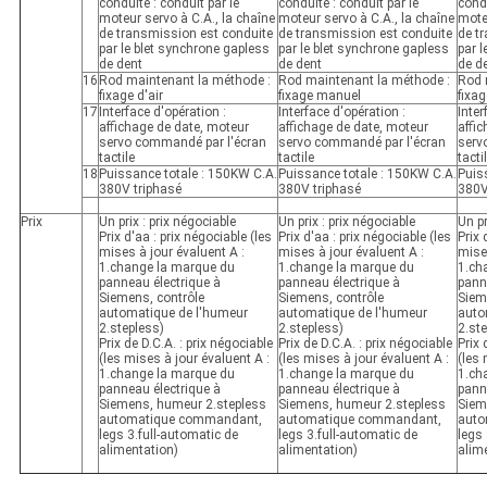
conduite : conduit par le
conduite : conduit par le
condu
moteur servo à C.A., la chaîne
moteur servo à C.A., la chaîne
moteu
de transmission est conduite
de transmission est conduite
de t
par le blet synchrone gapless
par le blet synchrone gapless
par l
de dent
de dent
de d
16
Rod maintenant la méthode :
Rod maintenant la méthode :
Rod 
fixage d'air
fixage manuel
fixag
17
Interface d'opération :
Interface d'opération :
Inter
affichage de date, moteur
affichage de date, moteur
affi
servo commandé par l'écran
servo commandé par l'écran
serv
tactile
tactile
tacti
18
Puissance totale : 150KW C.A.
Puissance totale : 150KW C.A.
Puis
380V triphasé
380V triphasé
380V
Prix
Un prix : prix négociable
Un prix : prix négociable
Un pr
Prix d'aa : prix négociable (les
Prix d'aa : prix négociable (les
Prix 
mises à jour évaluent A :
mises à jour évaluent A :
mises
1.change la marque du
1.change la marque du
1.ch
panneau électrique à
panneau électrique à
pann
Siemens, contrôle
Siemens, contrôle
Siem
automatique de l'humeur
automatique de l'humeur
auto
2.stepless)
2.stepless)
2.st
Prix de D.C.A. : prix négociable
Prix de D.C.A. : prix négociable
Prix 
(les mises à jour évaluent A :
(les mises à jour évaluent A :
(les 
1.change la marque du
1.change la marque du
1.ch
panneau électrique à
panneau électrique à
pann
Siemens, humeur 2.stepless
Siemens, humeur 2.stepless
Siem
automatique commandant,
automatique commandant,
auto
legs 3.full-automatic de
legs 3.full-automatic de
legs 
alimentation)
alimentation)
alim