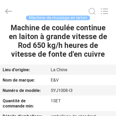
-
2026
JIAXING
JICHENG
MACHINERY
Machine de moulage en laiton
CO.,LTD..
All
Machine de coulée continue
MAISON
Rights
Reserved.
en laiton à grande vitesse de
PRODUITS
Rod 650 kg/h heures de
vitesse de fonte d'en cuivre
AU
SUJET
Lieu d'origine:
La Chine
DE
Nom de marque:
E&V
NOUS
Numéro de modèle:
SYJ1008-I3
Quantité de
1SET
VISITE
commande min:
D'USINE