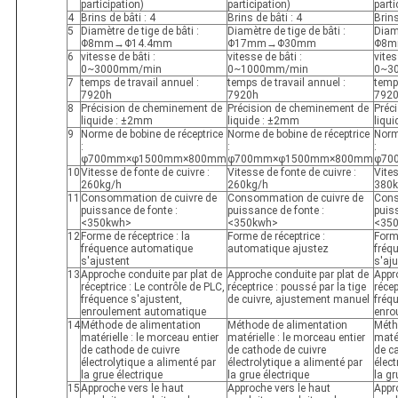
participation)
participation)
parti
4
Brins de bâti : 4
Brins de bâti : 4
Brins
5
Diamètre de tige de bâti :
Diamètre de tige de bâti :
Diamè
Φ8mm→Φ14.4mm
Φ17mm→Φ30mm
Φ8m
6
vitesse de bâti :
vitesse de bâti :
vites
0~3000mm/min
0~1000mm/min
0~3
7
temps de travail annuel :
temps de travail annuel :
temps
7920h
7920h
792
8
Précision de cheminement de
Précision de cheminement de
Préc
liquide : ±2mm
liquide : ±2mm
liqu
9
Norme de bobine de réceptrice
Norme de bobine de réceptrice
Norm
:
:
:
φ700mm×φ1500mm×800mm
φ700mm×φ1500mm×800mm
φ70
10
Vitesse de fonte de cuivre :
Vitesse de fonte de cuivre :
Vites
260kg/h
260kg/h
380k
11
Consommation de cuivre de
Consommation de cuivre de
Cons
puissance de fonte :
puissance de fonte :
puis
<350kwh>
<350kwh>
<35
12
Forme de réceptrice : la
Forme de réceptrice :
Forme
fréquence automatique
automatique ajustez
fréq
s'ajustent
s'aj
13
Approche conduite par plat de
Approche conduite par plat de
Appr
réceptrice : Le contrôle de PLC,
réceptrice : poussé par la tige
récep
fréquence s'ajustent,
de cuivre, ajustement manuel
fréq
enroulement automatique
enro
14
Méthode de alimentation
Méthode de alimentation
Méth
matérielle : le morceau entier
matérielle : le morceau entier
matér
de cathode de cuivre
de cathode de cuivre
de c
électrolytique a alimenté par
électrolytique a alimenté par
élect
la grue électrique
la grue électrique
la gr
15
Approche vers le haut
Approche vers le haut
Appr