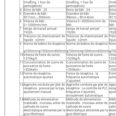
2melting, 1 four de
2melting, 1 four de
2melt
participation)
participation)
parti
4
Brins de bâti : 20
Brins de bâti : 24
Brins
5
Diamètre de bâti :
Diamètre de bâti :
Diamè
Ф17mm→Ф30mm
Ф8mm→Ф14.4mm
Ф1
6
Vitesse de bâti :
Vitesse 0~3000mm/min de
Vite
0~1000mm/min
bâti
bâti
7
temps de travail annuel :
temps de travail annuel :
temps
7920h
7920h
792
8
Précision de cheminement de
Précision de cheminement de
Préc
liquide : ±2mm
liquide : ±2mm
liqu
9
Norme de bobine de réceptrice
Norme de bobine de réceptrice
Norm
:
:
:
φ700mm×φ1500mm×800mm
φ700mm×φ1500mm×800mm
φ70
10
Vitesse de fonte de cuivre :
Vitesse de fonte de cuivre :
Vites
1270kg/h
1520kg/h
1520
11
Consommation de cuivre de
Consommation de cuivre de
Cons
puissance de fonte :
puissance de fonte :
puis
<350kwh>
<350kwh>
<35
12
Forme de réceptrice :
Forme de réceptrice : la
Forme
automatique ajustez
fréquence automatique
auto
s'ajustent
13
Approche conduite par plat de
Approche conduite par plat de
Appr
réceptrice : poussé par la tige,
réceptrice : Le contrôle de PLC,
récep
ajustement manuel
fréquence s'ajustent,
ajus
enroulement automatique
14
Méthode de alimentation
Méthode de alimentation
Méth
matérielle : morceau entier de
matérielle : morceau entier de
matér
cathode de cuivre
cathode de cuivre
cath
électrolytique alimentée par la
électrolytique alimentée par la
élect
grue électrique
grue électrique
grue 