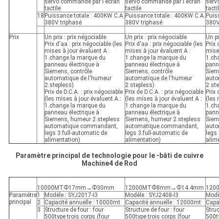
servo commandé par l'écran
servo commandé par l'écran
serv
tactile
tactile
tacti
18
Puissance totale : 400KW C.A.
Puissance totale : 400KW C.A.
Puis
380V triphasé
380V triphasé
380V
Prix
Un prix : prix négociable
Un prix : prix négociable
Un pr
Prix d'aa : prix négociable (les
Prix d'aa : prix négociable (les
Prix 
mises à jour évaluent A :
mises à jour évaluent A :
mises
1.change la marque du
1.change la marque du
1.ch
panneau électrique à
panneau électrique à
pann
Siemens, contrôle
Siemens, contrôle
Siem
automatique de l'humeur
automatique de l'humeur
auto
2.stepless)
2.stepless)
2.st
Prix de D.C.A. : prix négociable
Prix de D.C.A. : prix négociable
Prix 
(les mises à jour évaluent A :
(les mises à jour évaluent A :
(les 
1.change la marque du
1.change la marque du
1.ch
panneau électrique à
panneau électrique à
pann
Siemens, humeur 2.stepless
Siemens, humeur 2.stepless
Siem
automatique commandant,
automatique commandant,
auto
legs 3.full-automatic de
legs 3.full-automatic de
legs 
alimentation)
alimentation)
alim
Paramètre principal de technologie pour le -bâti de cuivre
Machine4 de Rod
10000MTФ17mm→Ф30mm
12000MTФ8mm→Ф14.4mm
120
Paramètre
1
Modèle : SYJ2017-I3
Modèle : SYJ2408-I3
Modè
principal
2
Capacité annuelle : 10000mt
Capacité annuelle : 12000mt
Capa
3
Structure de four : four
Structure de four : four
Struc
500type trois corps (four
500type trois corps (four
500ty