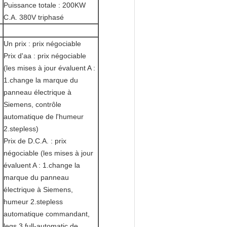
Puissance totale : 200KW
C.A. 380V triphasé
Un prix : prix négociable
Prix d'aa : prix négociable
(les mises à jour évaluent A :
1.change la marque du
panneau électrique à
Siemens, contrôle
automatique de l'humeur
2.stepless)
Prix de D.C.A. : prix
négociable (les mises à jour
évaluent A : 1.change la
marque du panneau
électrique à Siemens,
humeur 2.stepless
automatique commandant,
legs 3.full-automatic de