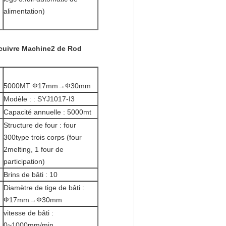
alimentation)
e cuivre Machine2 de Rod
5000MT Ф17mm→Ф30mm
Modèle : : SYJ1017-I3
Capacité annuelle : 5000mt
Structure de four : four
300type trois corps (four
2melting, 1 four de
participation)
Brins de bâti : 10
Diamètre de tige de bâti :
Ф17mm→Ф30mm
vitesse de bâti :
0~1000mm/min