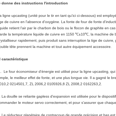
e donne des instructions l'introduction
a ligne upcasting (unité pour le tir en tant qu'ici ci-dessous) est empl
ige de cuivre en l'absence d'oxygène. La fonte de four de fonte d'inducti
iquide retient l'air par le charbon de bois ou le flocon de graphite en ca
arde la température liquide de cuivre en 1150 ℃±10℃, la machine de bâti
rystalliseur rapidement, puis produit sans interruption la tige de cuivre, pu
ouble tête prennent la machine et tout autre équipement accessoire.
II caractéristique
. Le four économiseur d'énergie est utilisé pour la ligne upcasting, qui
imple, le meilleur effet de fonte, et une plus longue vie. Il a gagné le b
010,2 0214501,7, ZL 2006,2 0105926,8 ZL 2008,2 0162263,2.
. La douille se reliante gapless d'expansion est utilisée pour le dispositif
ommander le moteur servo correctement, et pour s'assurer que chaque 
. Le réducteur planétaire de contrecoup de grande précision et bas es