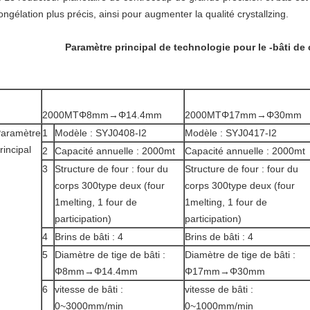
ongélation plus précis, ainsi pour augmenter la qualité crystallzing.
Paramètre principal de technologie pour le -bâti d
2000MTΦ8mm→Φ14.4mm
2000MTΦ17mm→Φ30mm
aramètre
1
Modèle : SYJ0408-I2
Modèle : SYJ0417-I2
rincipal
2
Capacité annuelle : 2000mt
Capacité annuelle : 2000mt
3
Structure de four : four du
Structure de four : four du
corps 300type deux (four
corps 300type deux (four
1melting, 1 four de
1melting, 1 four de
participation)
participation)
4
Brins de bâti : 4
Brins de bâti : 4
5
Diamètre de tige de bâti :
Diamètre de tige de bâti :
Φ8mm→Φ14.4mm
Φ17mm→Φ30mm
6
vitesse de bâti :
vitesse de bâti :
0~3000mm/min
0~1000mm/min