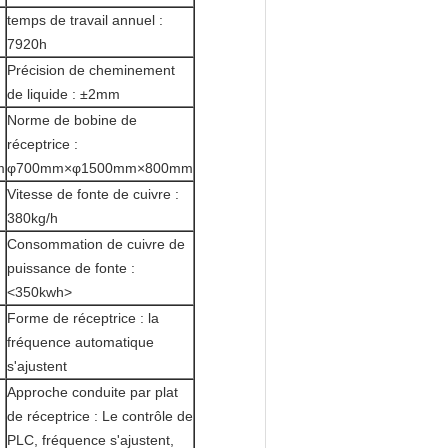
temps de travail annuel :
7920h
Précision de cheminement
de liquide : ±2mm
Norme de bobine de
réceptrice :
m
φ700mm×φ1500mm×800mm
Vitesse de fonte de cuivre :
380kg/h
Consommation de cuivre de
puissance de fonte :
<350kwh>
Forme de réceptrice : la
fréquence automatique
s'ajustent
Approche conduite par plat
de réceptrice : Le contrôle de
PLC, fréquence s'ajustent,