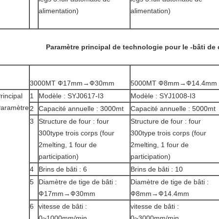
alimentation)
alimentation)
Paramètre principal de technologie pour le -bâti d
3000MT Ф17mm→Ф30mm
5000MT Ф8mm→Ф14.4mm
rincipal
1
Modèle : SYJ0617-I3
Modèle : SYJ1008-I3
aramètre
2
Capacité annuelle : 3000mt
Capacité annuelle : 5000mt
3
Structure de four : four
Structure de four : four
300type trois corps (four
300type trois corps (four
2melting, 1 four de
2melting, 1 four de
participation)
participation)
4
Brins de bâti : 6
Brins de bâti : 10
5
Diamètre de tige de bâti :
Diamètre de tige de bâti :
Ф17mm→Ф30mm
Ф8mm→Ф14.4mm
6
vitesse de bâti :
vitesse de bâti :
0~1000mm/min
0~3000mm/min