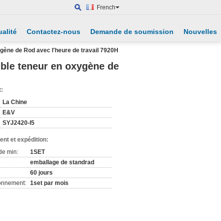
French
alité
Contactez-nous
Demande de soumission
Nouvelles
gène de Rod avec l'heure de travail 7920H
ible teneur en oxygène de
t:
La Chine
E&V
SYJ2420-I5
nt et expédition:
de min:
1SET
emballage de standrad
60 jours
ionnement:
1set par mois