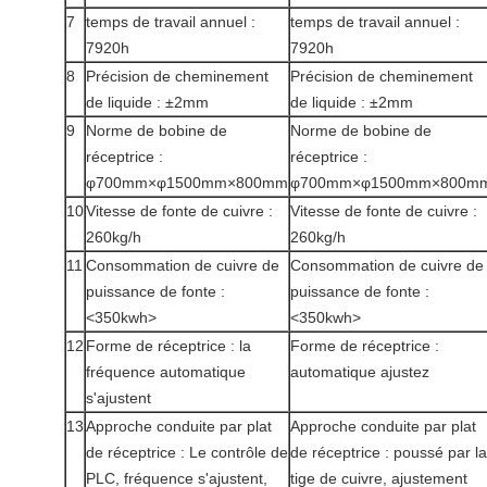
7
temps de travail annuel :
temps de travail annuel :
7920h
7920h
8
Précision de cheminement
Précision de cheminement
de liquide : ±2mm
de liquide : ±2mm
9
Norme de bobine de
Norme de bobine de
réceptrice :
réceptrice :
φ700mm×φ1500mm×800mm
φ700mm×φ1500mm×800m
10
Vitesse de fonte de cuivre :
Vitesse de fonte de cuivre :
260kg/h
260kg/h
11
Consommation de cuivre de
Consommation de cuivre de
puissance de fonte :
puissance de fonte :
<350kwh>
<350kwh>
12
Forme de réceptrice : la
Forme de réceptrice :
fréquence automatique
automatique ajustez
s'ajustent
13
Approche conduite par plat
Approche conduite par plat
de réceptrice : Le contrôle de
de réceptrice : poussé par la
PLC, fréquence s'ajustent,
tige de cuivre, ajustement