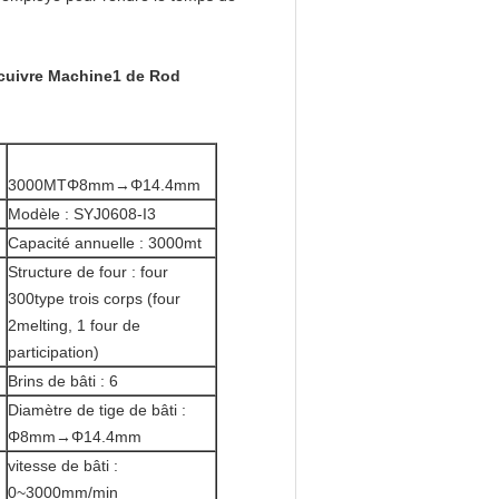
e cuivre Machine1 de Rod
3000MTΦ8mm→Φ14.4mm
Modèle : SYJ0608-I3
Capacité annuelle : 3000mt
Structure de four : four
300type trois corps (four
2melting, 1 four de
participation)
Brins de bâti : 6
Diamètre de tige de bâti :
Φ8mm→Φ14.4mm
vitesse de bâti :
0~3000mm/min