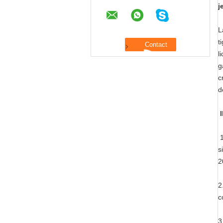
j
L
t
l
g
c
d
1
s
2
2
c
3