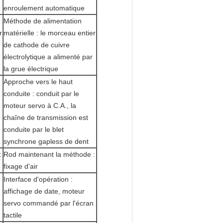
enroulement automatique
Méthode de alimentation
r
matérielle : le morceau entier
de cathode de cuivre
électrolytique a alimenté par
la grue électrique
Approche vers le haut
conduite : conduit par le
moteur servo à C.A., la
chaîne de transmission est
conduite par le blet
synchrone gapless de dent
:
Rod maintenant la méthode :
fixage d'air
Interface d'opération :
affichage de date, moteur
servo commandé par l'écran
tactile