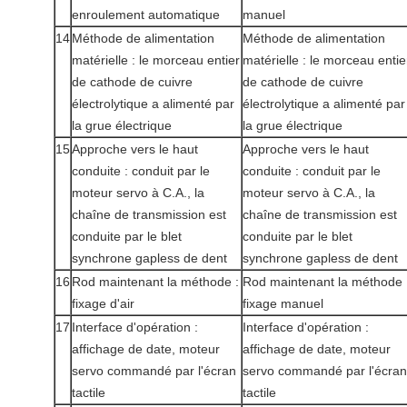
enroulement automatique
manuel
14
Méthode de alimentation
Méthode de alimentation
matérielle : le morceau entier
matérielle : le morceau entie
de cathode de cuivre
de cathode de cuivre
électrolytique a alimenté par
électrolytique a alimenté par
la grue électrique
la grue électrique
15
Approche vers le haut
Approche vers le haut
conduite : conduit par le
conduite : conduit par le
moteur servo à C.A., la
moteur servo à C.A., la
chaîne de transmission est
chaîne de transmission est
conduite par le blet
conduite par le blet
synchrone gapless de dent
synchrone gapless de dent
16
Rod maintenant la méthode :
Rod maintenant la méthode 
fixage d'air
fixage manuel
17
Interface d'opération :
Interface d'opération :
affichage de date, moteur
affichage de date, moteur
servo commandé par l'écran
servo commandé par l'écran
tactile
tactile