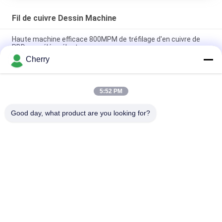
Fil de cuivre Dessin Machine
Haute machine efficace 800MPM de tréfilage d'en cuivre de
RBD pour élém. élect.
Cherry
Glissez le type la machine en aluminium résistante 132kw
6m/s - 17m/s du tréfilage DL450-13
5:52 PM
800 machine de tréfilage d'en cuivre de m/min PRO-14DT
avec Annealer continu intégré
Good day, what product are you looking for?
Catégories populaires
Tous
Machine De Coulée 
Machine De Coulage 
Continue De Cuivre
À La Hausse
Machine De 
Strip Machine De 
Moulage En Laiton
Coulage
Machine De Moulin 