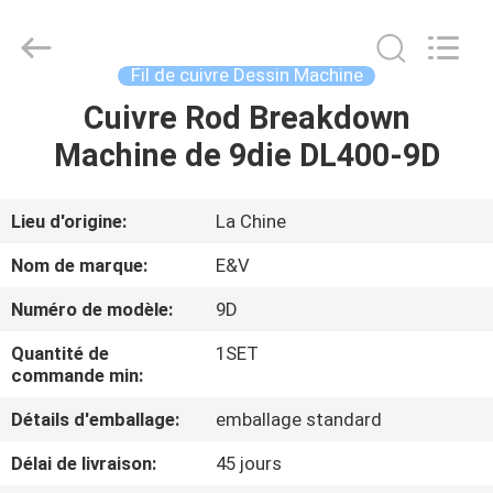
-
2026
JIAXING
JICHENG
MACHINERY
Fil de cuivre Dessin Machine
CO.,LTD..
All
Cuivre Rod Breakdown
MAISON
Rights
Reserved.
Machine de 9die DL400-9D
PRODUITS
Lieu d'origine:
La Chine
AU
Nom de marque:
E&V
SUJET
Numéro de modèle:
9D
DE
Quantité de
1SET
NOUS
commande min:
Détails d'emballage:
emballage standard
VISITE
Délai de livraison:
45 jours
D'USINE