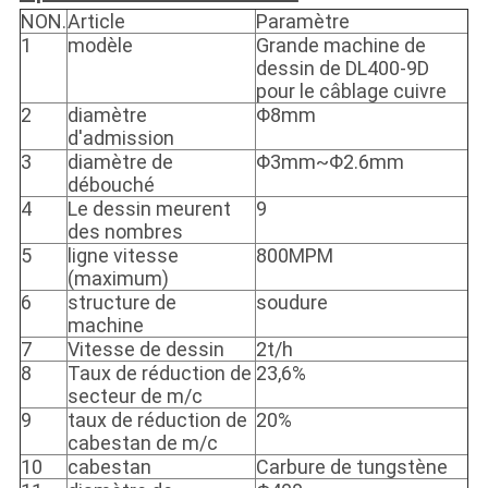
NON.
Article
Paramètre
1
modèle
Grande machine de
dessin de DL400-9D
pour le câblage cuivre
2
diamètre
Φ8mm
d'admission
3
diamètre de
Φ3mm~Φ2.6mm
débouché
4
Le dessin meurent
9
des nombres
5
ligne vitesse
800MPM
(maximum)
6
structure de
soudure
machine
7
Vitesse de dessin
2t/h
8
Taux de réduction de
23,6%
secteur de m/c
9
taux de réduction de
20%
cabestan de m/c
10
cabestan
Carbure de tungstène