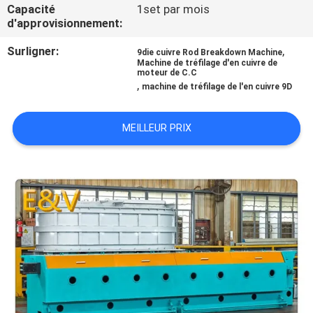
Capacité
1set par mois
d'approvisionnement:
CONTRÔLE
Surligner:
,
DE
9die cuivre Rod Breakdown Machine
Machine de tréfilage d'en cuivre de
moteur de C.C
QUALITÉ
,
machine de tréfilage de l'en cuivre 9D
CONTACTEZ-
MEILLEUR PRIX
NOUS
NOUVELLES
DEMANDEZ
UNE
CITATION